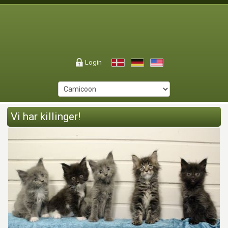
Login
Camicoon
Hankatte
Hunkatte
Killinger
Kastrater
Planer
Vi har killinger!